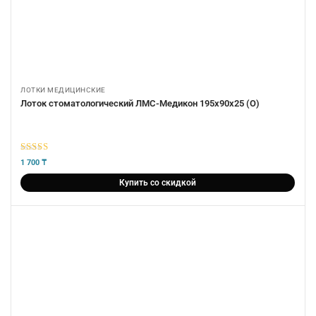
ЛОТКИ МЕДИЦИНСКИЕ
Лоток стоматологический ЛМС-Медикон 195х90х25 (О)
5
из 5
1 700
₸
Купить со скидкой