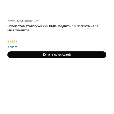
ЛОТКИ МЕДИЦИНСКИЕ
Лоток стоматологический ЛМС-Медикон 195х130х25 на 11
инструментов
5
из 5
2 350
₸
Купить со скидкой