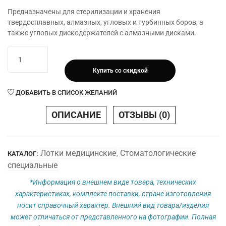
Предназначены для стерилизации и хранения
твердосплавных, алмазных, угловых и турбинных боров, а
также угловых дискодержателей с алмазными дисками.
Количество
товара
Купить со скидкой
Лоток
стоматологический
ДОБАВИТЬ В СПИСОК ЖЕЛАНИЙ
с
крышкой
ОПИСАНИЕ
ОТЗЫВЫ (0)
и
укладкой
для
Лотки медицинские
Стоматологические
КАТАЛОГ:
,
боров
специальные
ЛСКБ-
МЕДИКОН
*Информация о внешнем виде товара, технических
d76х35
характеристиках, комплекте поставки, стране изготовления
носит справочный характер. Внешний вид товара/изделия
может отличаться от представленного на фотографии. Полная