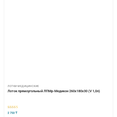
ЛОТКИ МЕДИЦИНСКИЕ
Лоток прямоугольный ЛПМр-Медикон 260х180х30 (V 1,0л)
5
из 5
2 750
₸