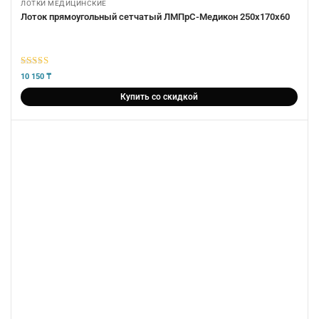
ЛОТКИ МЕДИЦИНСКИЕ
Лоток прямоугольный сетчатый ЛМПрС-Медикон 250х170х60
5
из 5
10 150
₸
Купить со скидкой