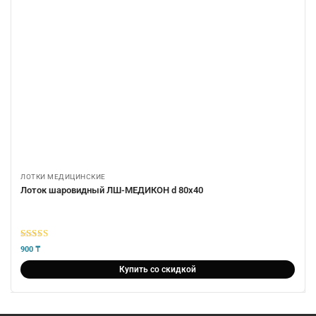
ЛОТКИ МЕДИЦИНСКИЕ
Лоток шаровидный ЛШ-МЕДИКОН d 80х40
5
из 5
900
₸
Купить со скидкой