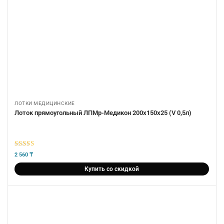
ЛОТКИ МЕДИЦИНСКИЕ
Лоток прямоугольный ЛПМр-Медикон 200х150х25 (V 0,5л)
5
из 5
2 560
₸
Купить со скидкой