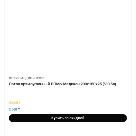
ЛОТКИ МЕДИЦИНСКИЕ
Лоток прямоугольный ЛПМр-Медикон 200х150х25 (V 0,5л)
5
из 5
2 560
₸
Купить со скидкой