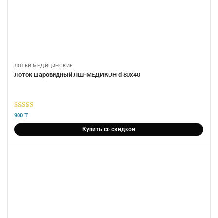
ЛОТКИ МЕДИЦИНСКИЕ
Лоток шаровидный ЛШ-МЕДИКОН d 80х40
5
из 5
900
₸
Купить со скидкой