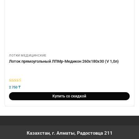
ЛОТКИ МЕДИЦИНСКИЕ
Лоток прямоугольный ЛПМр-Медикон 260х180х30 (V 1,0л)
5
из 5
2 750
₸
Купить со скидкой
Казахстан, г. Алматы, Радостовца 211