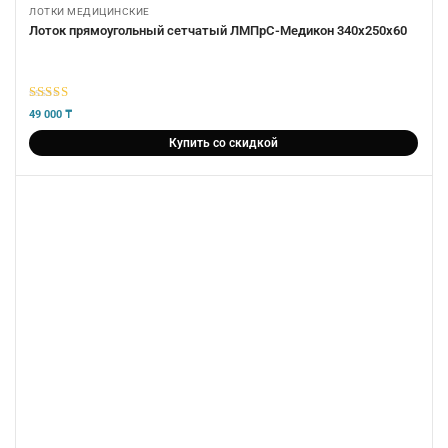
ЛОТКИ МЕДИЦИНСКИЕ
Лоток прямоугольный сетчатый ЛМПрС-Медикон 340х250х60
5
из 5
49 000
₸
Купить со скидкой