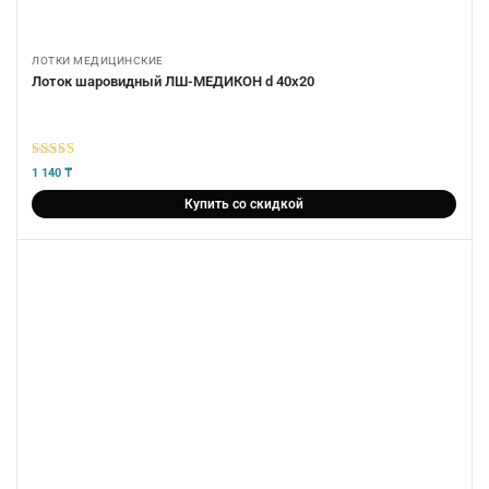
ЛОТКИ МЕДИЦИНСКИЕ
Лоток шаровидный ЛШ-МЕДИКОН d 40х20
5
из 5
1 140
₸
Купить со скидкой