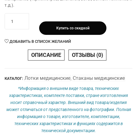
т.д.).
Количество
товара
Купить со скидкой
Стакан
медицинский
ДОБАВИТЬ В СПИСОК ЖЕЛАНИЙ
СтСК-
Медикон
ОПИСАНИЕ
ОТЗЫВЫ (0)
d76х130
с
крышкой
Лотки медицинские
Стаканы медицинские
КАТАЛОГ:
,
(V
0,45л)
*Информация о внешнем виде товара, технических
характеристиках, комплекте поставки, стране изготовления
носит справочный характер. Внешний вид товара/изделия
может отличаться от представленного на фотографии. Полная
информация о товаре, изготовителе, комплектации,
технических характеристиках и функциях содержится в
технической документации.