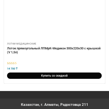
ЛОТКИ МЕДИЦИНСКИЕ
Лоток прямоугольный ЛПМрК-Медикон 300х220х30 с крышкой
(V 1,5л)
5
из 5
14 700
₸
Купить со скидкой
Казахстан, г. Алматы, Радостовца 211