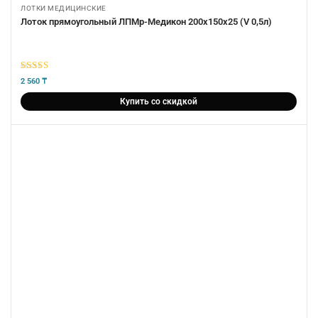
ЛОТКИ МЕДИЦИНСКИЕ
Лоток прямоугольный ЛПМр-Медикон 200х150х25 (V 0,5л)
5
из 5
2 560
₸
Купить со скидкой