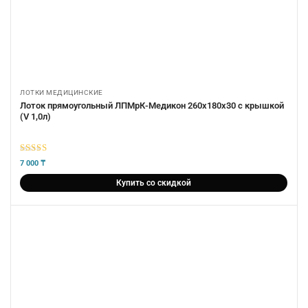
ЛОТКИ МЕДИЦИНСКИЕ
Лоток прямоугольный ЛПМрК-Медикон 260х180х30 с крышкой
(V 1,0л)
5
из 5
7 000
₸
Купить со скидкой