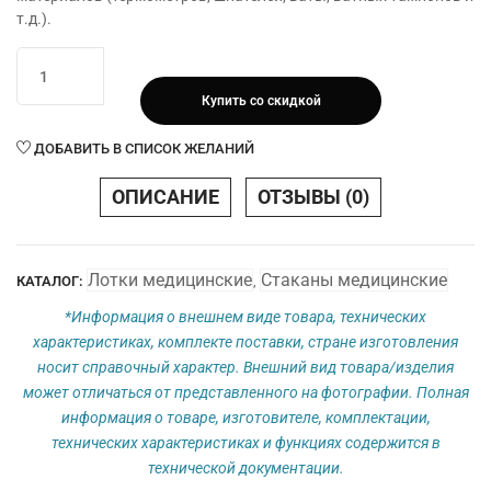
т.д.).
Количество
товара
Купить со скидкой
Стакан
медицинский
ДОБАВИТЬ В СПИСОК ЖЕЛАНИЙ
СтСК-
Медикон
ОПИСАНИЕ
ОТЗЫВЫ (0)
d40х130
с
крышкой
Лотки медицинские
Стаканы медицинские
КАТАЛОГ:
,
(V
0,1л)
*Информация о внешнем виде товара, технических
характеристиках, комплекте поставки, стране изготовления
носит справочный характер. Внешний вид товара/изделия
может отличаться от представленного на фотографии. Полная
информация о товаре, изготовителе, комплектации,
технических характеристиках и функциях содержится в
технической документации.