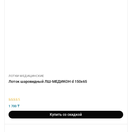
ЛОТКИ МЕДИЦИНСКИЕ
Лоток шаровидный ЛШ-МЕДИКОН d 150х65
5
из 5
1 700
₸
Купить со скидкой