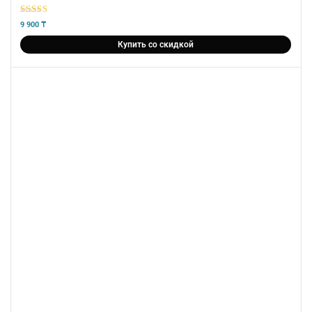
5
из 5
9 900
₸
Купить со скидкой