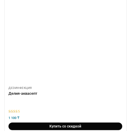
ДЕЗИНФЕКЦИЯ
Делия-аквасепт
5
из 5
1 100
₸
Купить со скидкой