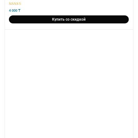
5
из 5
4 000
₸
Купить со скидкой