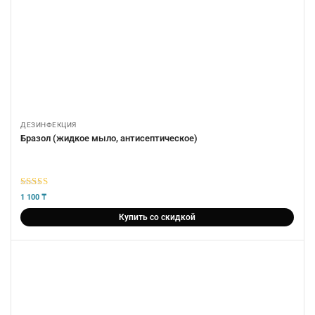
ДЕЗИНФЕКЦИЯ
Бразол (жидкое мыло, антисептическое)
5
из 5
1 100
₸
Купить со скидкой