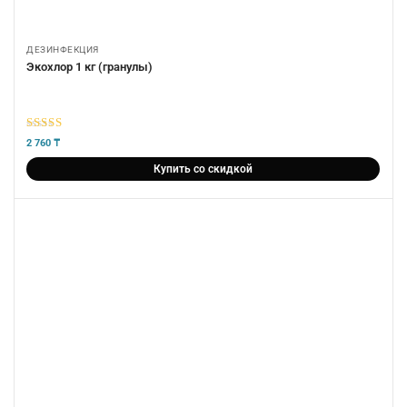
ДЕЗИНФЕКЦИЯ
Экохлор 1 кг (гранулы)
5
из 5
2 760
₸
Купить со скидкой