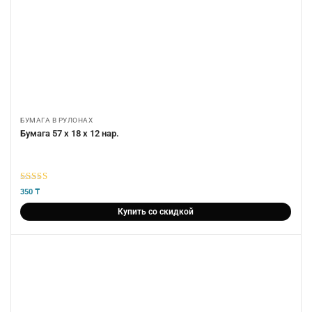
БУМАГА В РУЛОНАХ
Бумага 57 х 18 х 12 нар.
5
из 5
350
₸
Купить со скидкой