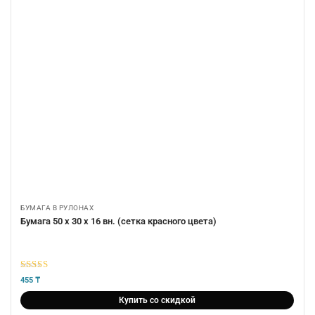
БУМАГА В РУЛОНАХ
Бумага 50 х 30 х 16 вн. (сетка красного цвета)
5
из 5
455
₸
Купить со скидкой