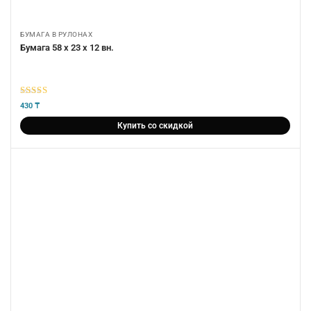
БУМАГА В РУЛОНАХ
Бумага 58 х 23 х 12 вн.
5
из 5
430
₸
Купить со скидкой