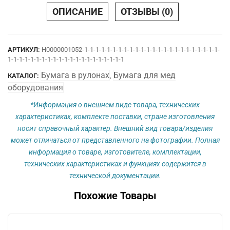
30
ОПИСАНИЕ
ОТЗЫВЫ (0)
х
18
вн
АРТИКУЛ:
Н0000001052-1-1-1-1-1-1-1-1-1-1-1-1-1-1-1-1-1-1-1-1-1-1-1-1-
1-1-1-1-1-1-1-1-1-1-1-1-1-1-1-1-1-1-1-1-1
Бумага в рулонах
Бумага для мед
КАТАЛОГ:
,
оборудования
*Информация о внешнем виде товара, технических
характеристиках, комплекте поставки, стране изготовления
носит справочный характер. Внешний вид товара/изделия
может отличаться от представленного на фотографии. Полная
информация о товаре, изготовителе, комплектации,
технических характеристиках и функциях содержится в
технической документации.
Похожие Товары