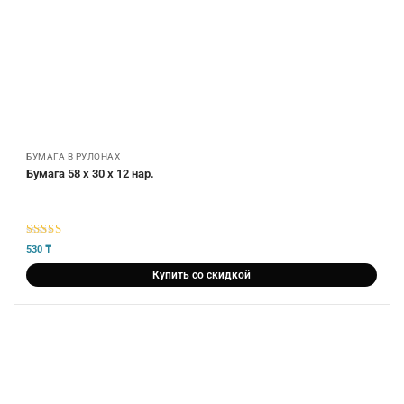
БУМАГА В РУЛОНАХ
Бумага 58 х 30 х 12 нар.
5
из 5
530
₸
Купить со скидкой