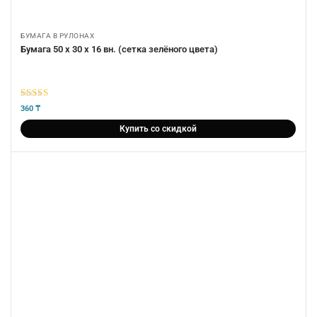
БУМАГА В РУЛОНАХ
Бумага 50 х 30 х 16 вн. (сетка зелёного цвета)
5
из 5
360
₸
Купить со скидкой