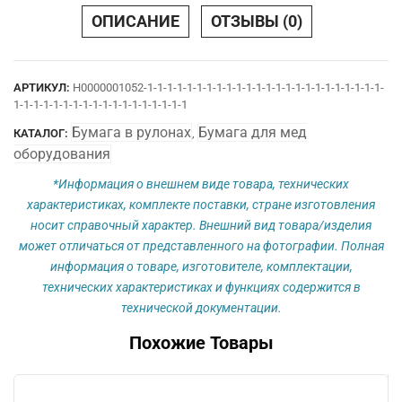
25
ОПИСАНИЕ
ОТЗЫВЫ (0)
х
12
вн
АРТИКУЛ:
Н0000001052-1-1-1-1-1-1-1-1-1-1-1-1-1-1-1-1-1-1-1-1-1-1-1-1-
1-1-1-1-1-1-1-1-1-1-1-1-1-1-1-1-1-1
Бумага в рулонах
Бумага для мед
КАТАЛОГ:
,
оборудования
*Информация о внешнем виде товара, технических
характеристиках, комплекте поставки, стране изготовления
носит справочный характер. Внешний вид товара/изделия
может отличаться от представленного на фотографии. Полная
информация о товаре, изготовителе, комплектации,
технических характеристиках и функциях содержится в
технической документации.
Похожие Товары