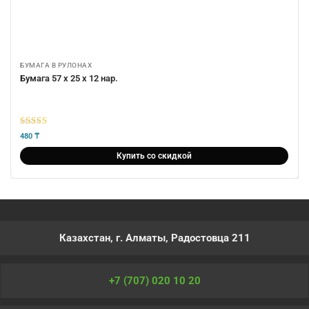
БУМАГА В РУЛОНАХ
Бумага 57 х 25 х 12 нар.
5
из 5
480
₸
Купить со скидкой
Казахстан, г. Алматы, Радостовца 211
+7 (707) 020 10 20