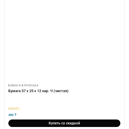
БУМАГА В РУЛОНАХ
Бумага 57 х 25 х 12 нар. Ч (чистая)
5
из 5
480
₸
Купить со скидкой