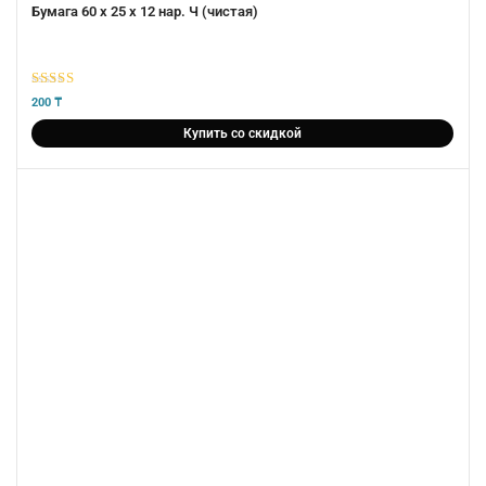
Бумага 60 х 25 х 12 нар. Ч (чистая)
5
из 5
200
₸
Купить со скидкой