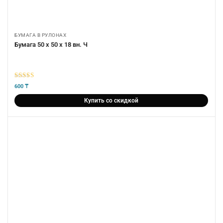
БУМАГА В РУЛОНАХ
Бумага 50 х 50 х 18 вн. Ч
5
из 5
600
₸
Купить со скидкой