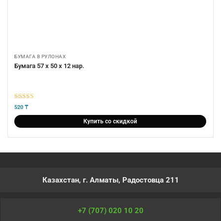
БУМАГА В РУЛОНАХ
Бумага 57 х 50 х 12 нар.
5
из 5
520
₸
Купить со скидкой
Казахстан, г. Алматы, Радостовца 211
+7 (707) 020 10 20