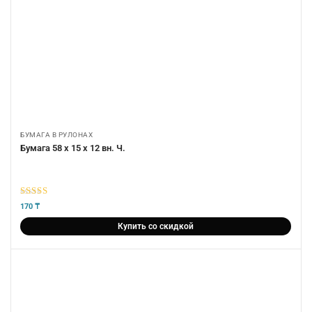
БУМАГА В РУЛОНАХ
Бумага 58 х 15 х 12 вн. Ч.
5
из 5
170
₸
Купить со скидкой