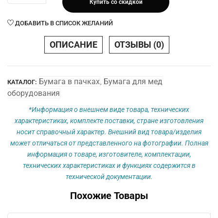
Купить со скидкой
Бумага
210
ДОБАВИТЬ В СПИСОК ЖЕЛАНИЙ
х
300
ОПИСАНИЕ
ОТЗЫВЫ (0)
х
150
М
Бумага в пачках
Бумага для мед
КАТАЛОГ:
,
(с
оборудования
меткой)
плотн.
*Информация о внешнем виде товара, технических
70
характеристиках, комплекте поставки, стране изготовления
г/
носит справочный характер. Внешний вид товара/изделия
м2
может отличаться от представленного на фотографии. Полная
информация о товаре, изготовителе, комплектации,
технических характеристиках и функциях содержится в
технической документации.
Похожие Товары