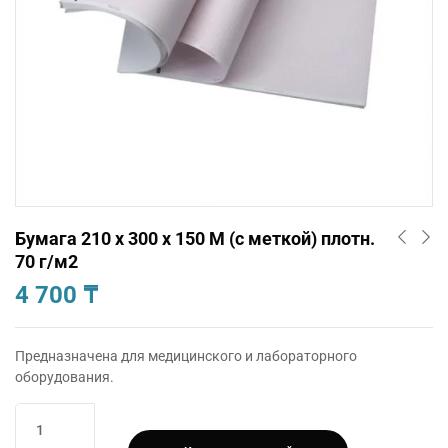
Бумага 210 х 300 х 150 М (с меткой) плотн.
70 г/м2
4 700
₸
Предназначена для медицинского и лабораторного
оборудования.
Количество
товара