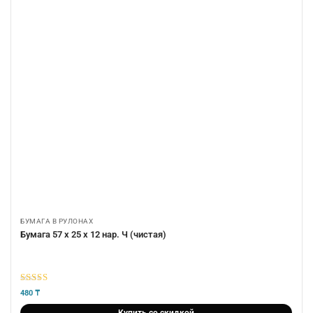
БУМАГА В РУЛОНАХ
Бумага 57 х 25 х 12 нар. Ч (чистая)
5
из 5
480
₸
Купить со скидкой