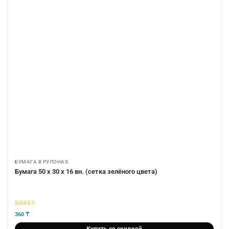
БУМАГА В РУЛОНАХ
Бумага 50 х 30 х 16 вн. (сетка зелёного цвета)
5
из 5
360
₸
Купить со скидкой