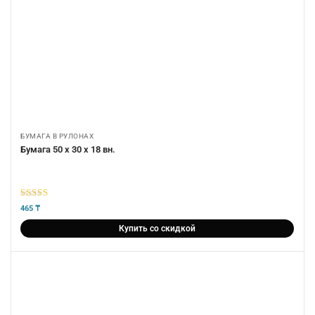
БУМАГА В РУЛОНАХ
Бумага 50 х 30 х 18 вн.
5
из 5
465
₸
Купить со скидкой