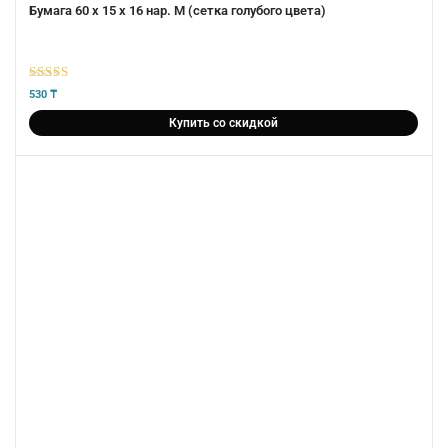
Бумага 60 х 15 х 16 нар. М (сетка голубого цвета)
5
из 5
530
₸
Купить со скидкой