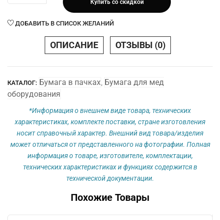
Купить со скидкой
Бумага
210
ДОБАВИТЬ В СПИСОК ЖЕЛАНИЙ
х
280
ОПИСАНИЕ
ОТЗЫВЫ (0)
х
180
М
Бумага в пачках
Бумага для мед
КАТАЛОГ:
,
(с
оборудования
меткой)
плотн.
*Информация о внешнем виде товара, технических
55
характеристиках, комплекте поставки, стране изготовления
г.м2
носит справочный характер. Внешний вид товара/изделия
может отличаться от представленного на фотографии. Полная
информация о товаре, изготовителе, комплектации,
технических характеристиках и функциях содержится в
технической документации.
Похожие Товары