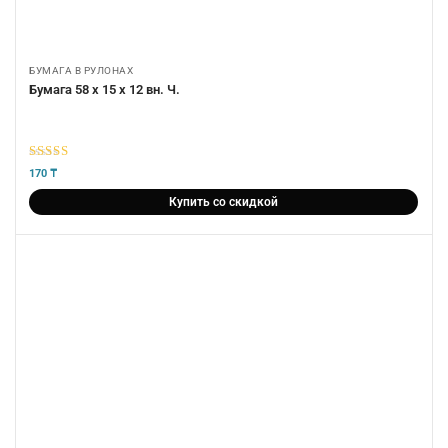
БУМАГА В РУЛОНАХ
Бумага 58 х 15 х 12 вн. Ч.
5
из 5
170
₸
Купить со скидкой