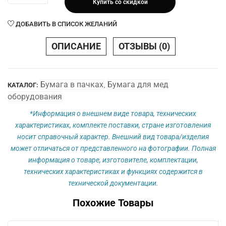
Купить со скидкой
Бумага
110
ДОБАВИТЬ В СПИСОК ЖЕЛАНИЙ
х
140
ОПИСАНИЕ
ОТЗЫВЫ (0)
х
200
М
Бумага в пачках
Бумага для мед
КАТАЛОГ:
,
(с
оборудования
меткой)
плотн.
*Информация о внешнем виде товара, технических
70
характеристиках, комплекте поставки, стране изготовления
г.м2
носит справочный характер. Внешний вид товара/изделия
может отличаться от представленного на фотографии. Полная
информация о товаре, изготовителе, комплектации,
технических характеристиках и функциях содержится в
технической документации.
Похожие Товары