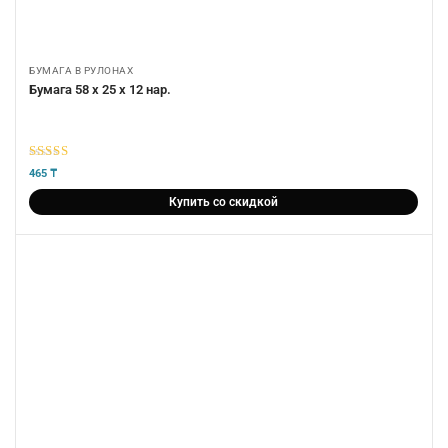
БУМАГА В РУЛОНАХ
Бумага 58 х 25 х 12 нар.
5
из 5
465
₸
Купить со скидкой