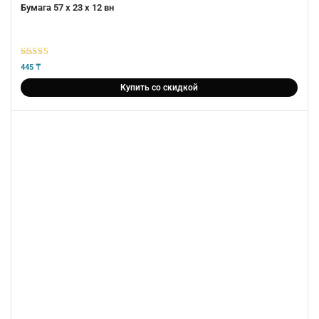
Бумага 57 х 23 х 12 вн
5
из 5
445
₸
Купить со скидкой