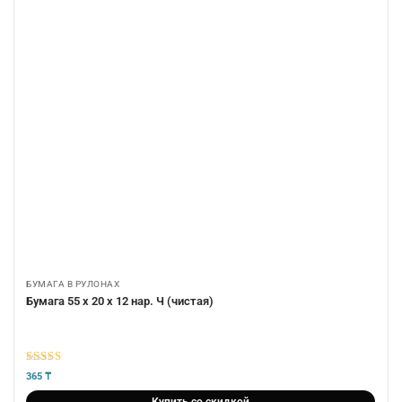
БУМАГА В РУЛОНАХ
Бумага 55 х 20 х 12 нар. Ч (чистая)
5
из 5
365
₸
Купить со скидкой