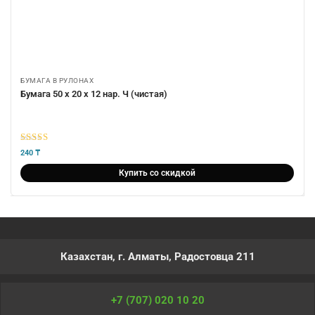
БУМАГА В РУЛОНАХ
Бумага 50 х 20 х 12 нар. Ч (чистая)
5
из 5
240
₸
Купить со скидкой
Казахстан, г. Алматы, Радостовца 211
+7 (707) 020 10 20