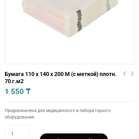
Бумага 110 х 140 х 200 М (с меткой) плотн.
70 г.м2
1 550
₸
Предназначена для медицинского и лабораторного
оборудования.
Количество
товара