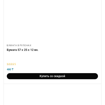
БУМАГА В РУЛОНАХ
Бумага 57 х 25 х 12 вн.
5
из 5
480
₸
Купить со скидкой