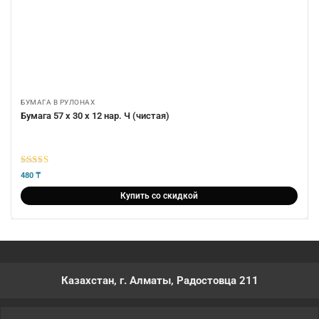
БУМАГА В РУЛОНАХ
Бумага 57 х 30 х 12 нар. Ч (чистая)
5
из 5
480
₸
Купить со скидкой
Казахстан, г. Алматы, Радостовца 211