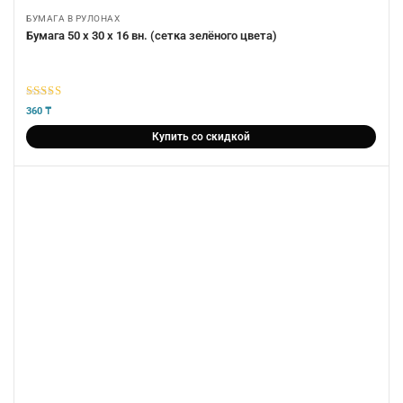
БУМАГА В РУЛОНАХ
Бумага 50 х 30 х 16 вн. (сетка зелёного цвета)
5
из 5
360
₸
Купить со скидкой