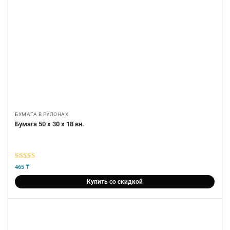
БУМАГА В РУЛОНАХ
Бумага 50 х 30 х 18 вн.
5
из 5
465
₸
Купить со скидкой