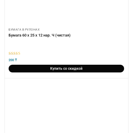
БУМАГА В РУЛОНАХ
Бумага 60 х 25 х 12 нар. Ч (чистая)
5
из 5
200
₸
Купить со скидкой