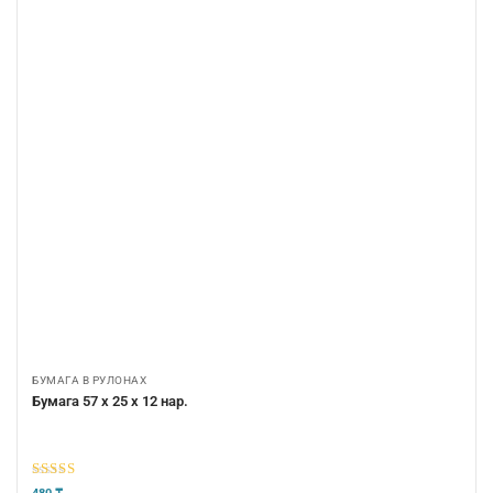
БУМАГА В РУЛОНАХ
Бумага 57 х 25 х 12 нар.
5
из 5