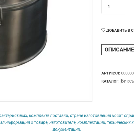
Количество
товара
Коробка
стерилизацион
КФ–
ДОБАВИТЬ В 
18
(с
ОПИСАНИЕ
фильтром)
АРТИКУЛ:
000000
Бикс
КАТАЛОГ:
рактеристиках, комплекте поставки, стране изготовления носит спр
ая информация о товаре, изготовителе, комплектации, технических х
документации.