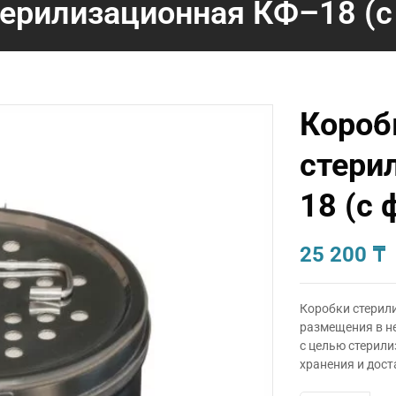
терилизационная КФ–18 (с
Короб
стери
18 (с
25 200
₸
Коробки стерил
размещения в н
с целью стерили
хранения и дост