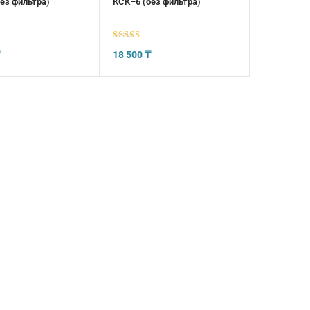
ез фильтра)
КСК–6 (без фильтра)
5
из 5
₸
18 500
₸