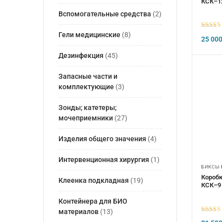
КСК–12
Вспомогательные средства
(2)
5
из 5
Гели медицинские
(8)
25 00
Дезинфекция
(45)
Запасные части и
комплектующие
(3)
Зонды; катетеры;
мочеприемники
(27)
Изделия общего значения
(4)
Интервенционная хирургия
(1)
БИКСЫ 
Коробк
Клеенка подкладная
(19)
КСК–9 
Контейнера для БИО
материалов
(13)
5
из 5