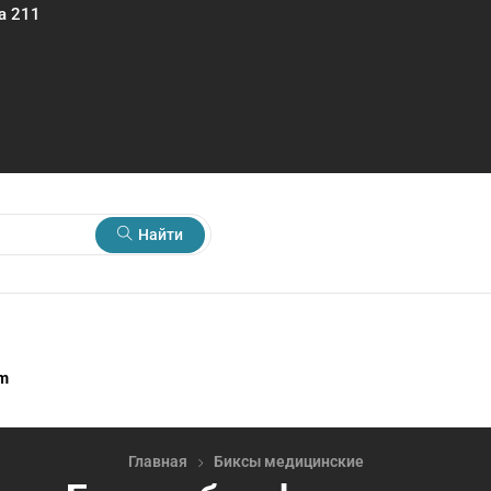
а 211
Найти
rm
Главная
Биксы медицинские