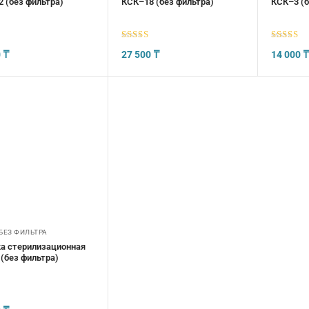
 (без фильтра)
КСК–18 (без фильтра)
КСК–3 (б
5
из 5
5
из 5
0
₸
27 500
₸
14 000
БЕЗ ФИЛЬТРА
а стерилизационная
(без фильтра)