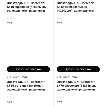
Электроды ЭКГ Beereco®
Электроды ЭКГ Beereco®
SF10 взрослые (42х37мм),
SF12 универсальные
однократного применения
(40х40мм), однократного
применения
5
из 5
5
из 5
37
₸
37
₸
Купить со скидкой
Купить со скидкой
ЭКГ ЭЛЕКТРОДЫ
ЭКГ ЭЛЕКТРОДЫ
Электроды ЭКГ Beereco®
Электроды ЭКГ Beereco®
SF55 детские (38х35мм),
SF70 взрослые (55х55мм),
однократного применения
однократного применения
5
из 5
5
из 5
36
₸
37
₸