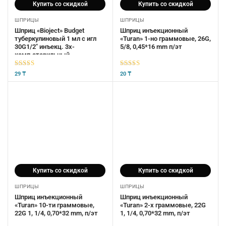
Купить со скидкой
Купить со скидкой
ШПРИЦЫ
ШПРИЦЫ
Шприц «Bioject» Budget
Шприц инъекционный
туберкулиновый 1 мл с игл
«Turan» 1-но граммовые, 26G,
30G1/2″ инъекц. 3х-
5/8, 0,45*16 mm п/эт
комп.стерильный
5
из 5
5
из 5
29
₸
20
₸
Купить со скидкой
Купить со скидкой
ШПРИЦЫ
ШПРИЦЫ
Шприц инъекционный
Шприц инъекционный
«Turan» 10-ти граммовые,
«Turan» 2-х граммовые, 22G
22G 1, 1/4, 0,70*32 mm, п/эт
1, 1/4, 0,70*32 mm, п/эт