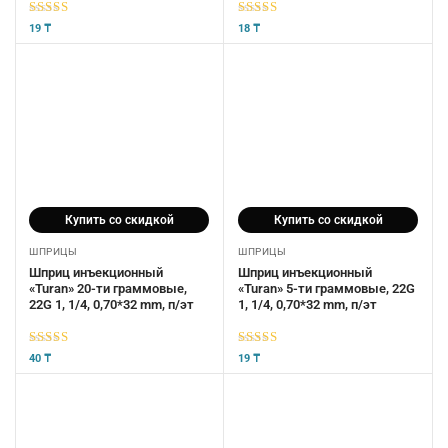
5
из 5
5
из 5
19
₸
18
₸
Купить со скидкой
Купить со скидкой
ШПРИЦЫ
ШПРИЦЫ
Шприц инъекционный
Шприц инъекционный
«Turan» 20-ти граммовые,
«Turan» 5-ти граммовые, 22G
22G 1, 1/4, 0,70*32 mm, п/эт
1, 1/4, 0,70*32 mm, п/эт
5
из 5
5
из 5
40
₸
19
₸