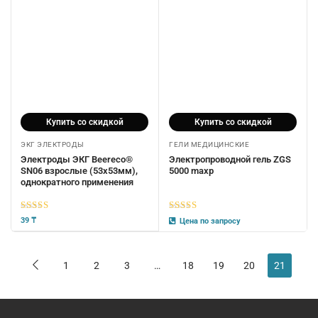
Купить со скидкой
Купить со скидкой
ЭКГ ЭЛЕКТРОДЫ
ГЕЛИ МЕДИЦИНСКИЕ
Электроды ЭКГ Beereco®
Электропроводной гель ZGS
SN06 взрослые (53х53мм),
5000 maxp
однократного применения
5
из 5
5
из 5
39
₸
Цена по запросу
1
2
3
…
18
19
20
21