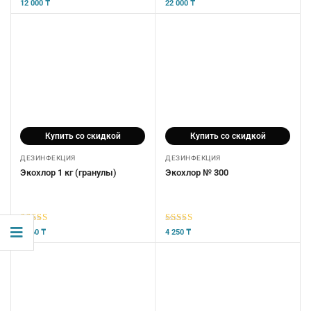
5
из 5
5
из 5
12 000
₸
22 000
₸
Купить со скидкой
Купить со скидкой
ДЕЗИНФЕКЦИЯ
ДЕЗИНФЕКЦИЯ
Экохлор 1 кг (гранулы)
Экохлор № 300
5
из 5
5
из 5
2 760
₸
4 250
₸