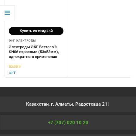
Купить со скидкой
ЭКГ ЭЛЕКТРОДЫ
Электроды ЭКГ Beereco®
SN06 взрослые (53х53мм),
однократного применения
5
из 5
39
₸
Казахстан, г. Алматы, Радостовца 211
+7 (707) 020 10 20