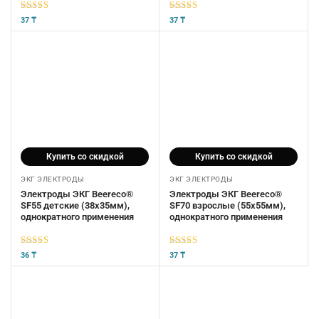
5
из 5
5
из 5
37
₸
37
₸
Купить со скидкой
Купить со скидкой
ЭКГ ЭЛЕКТРОДЫ
ЭКГ ЭЛЕКТРОДЫ
Электроды ЭКГ Beereco®
Электроды ЭКГ Beereco®
SF55 детские (38х35мм),
SF70 взрослые (55х55мм),
однократного применения
однократного применения
5
из 5
5
из 5
36
₸
37
₸