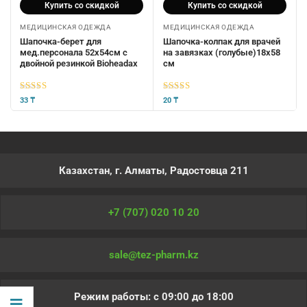
Купить со скидкой
Купить со скидкой
МЕДИЦИНСКАЯ ОДЕЖДА
МЕДИЦИНСКАЯ ОДЕЖДА
Шапочка-берет для
Шапочка-колпак для врачей
мед.персонала 52х54см c
на завязках (голубые)18х58
двойной резинкой Bioheadax
см
5
из 5
5
из 5
33
₸
20
₸
Казахстан, г. Алматы, Радостовца 211
+7 (707) 020 10 20
sale@tez-pharm.kz
Режим работы: с 09:00 до 18:00