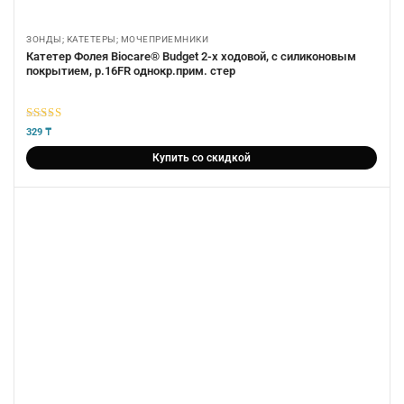
ЗОНДЫ; КАТЕТЕРЫ; МОЧЕПРИЕМНИКИ
Катетер Фолея Biocare® Budget 2-х ходовой, с силиконовым
покрытием, р.16FR однокр.прим. стер
5
из 5
329
₸
Купить со скидкой