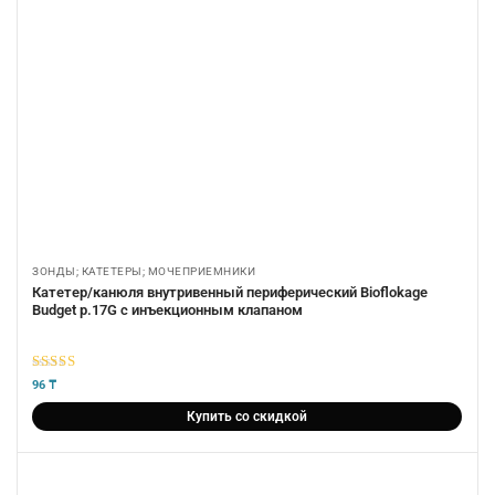
ЗОНДЫ; КАТЕТЕРЫ; МОЧЕПРИЕМНИКИ
Катетер/канюля внутривенный периферический Bioflokage
Budget р.17G c инъекционным клапаном
5
из 5
96
₸
Купить со скидкой