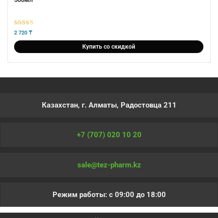
5
из 5
2 720
₸
Купить со скидкой
Казахстан, г. Алматы, Радостовца 211
+7 (707) 020 10 20
sale@tez-pharm.kz
Режим работы: с 09:00 до 18:00