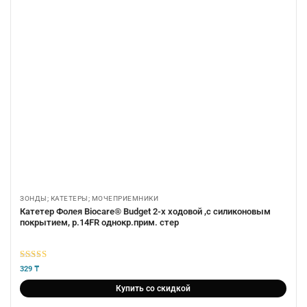
ЗОНДЫ; КАТЕТЕРЫ; МОЧЕПРИЕМНИКИ
Катетер Фолея Biocare® Budget 2-х ходовой ,с силиконовым
покрытием, р.14FR однокр.прим. стер
5
из 5
329
₸
Купить со скидкой