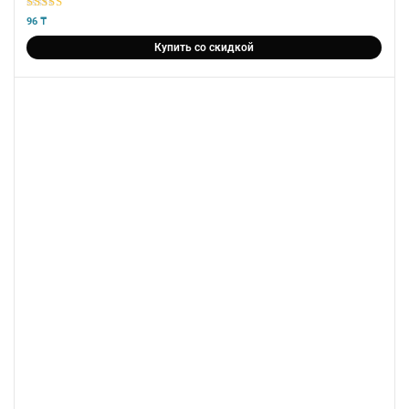
5
из 5
96
₸
Купить со скидкой