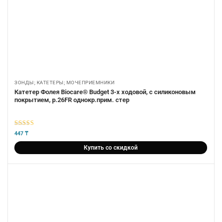
ЗОНДЫ; КАТЕТЕРЫ; МОЧЕПРИЕМНИКИ
Катетер Фолея Biocare® Budget 3-х ходовой, с силиконовым
покрытием, р.26FR однокр.прим. стер
5
из 5
447
₸
Купить со скидкой