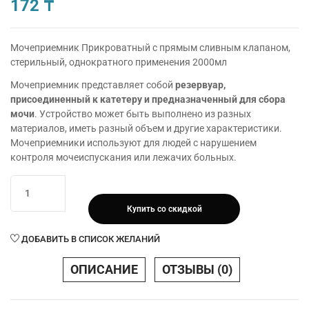
172
₸
Мочеприемник Прикроватный с прямым сливным клапаном,
стерильный, однократного применения 2000мл
Мочеприемник представляет собой
резервуар,
присоединенный к катетеру и предназначенный для сбора
мочи
. Устройство может быть выполнено из разных
материалов, иметь разный объем и другие характеристики.
Мочеприемники используют для людей с нарушением
контроля мочеиспускания или лежачих больных.
Количество
товара
Купить со скидкой
Мочеприемник
Прикроватный
ДОБАВИТЬ В СПИСОК ЖЕЛАНИЙ
с
прямым
ОПИСАНИЕ
ОТЗЫВЫ (0)
сливным
клапаном,