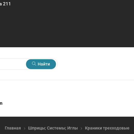
а 211
Найти
rm
Главная
Шприцы; Системы; Иглы
Краники трехходовые