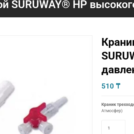
ой SURUWAY® HP высокого
Крани
SURUW
давле
510
₸
Краник трехход
Атмосфер)
Количество
товара