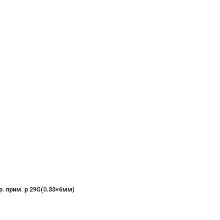
р. прим. р 29G(0.33×6мм)