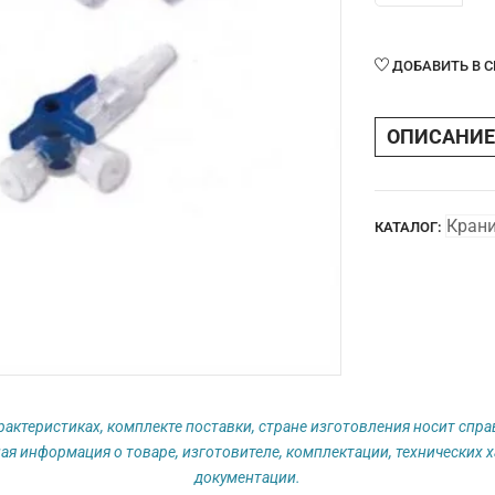
Краник
трехходовой
SURUWAY®
ДОБАВИТЬ В 
HP
высокого
ОПИСАНИЕ
давления
200
Psi
Крани
КАТАЛОГ:
рактеристиках, комплекте поставки, стране изготовления носит спр
ая информация о товаре, изготовителе, комплектации, технических х
документации.