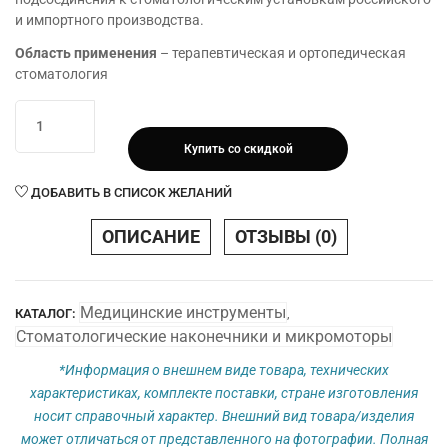
и импортного производства.
Область применения
– терапевтическая и ортопедическая
стоматология
Количество
товара
Купить со скидкой
Микромотор
пневматический
ДОБАВИТЬ В СПИСОК ЖЕЛАНИЙ
ММП
20-
ОПИСАНИЕ
ОТЗЫВЫ (0)
01
M4,
В2
Медицинские инструменты
КАТАЛОГ:
,
Стоматологические наконечники и микромоторы
*Информация о внешнем виде товара, технических
характеристиках, комплекте поставки, стране изготовления
носит справочный характер. Внешний вид товара/изделия
может отличаться от представленного на фотографии. Полная