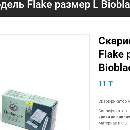
дель Flake размер L Biobl
Скари
Flake 
Biobl
11
₸
Скарификатор мо
Скарификатор 
крови на анализ
Материал иглы 