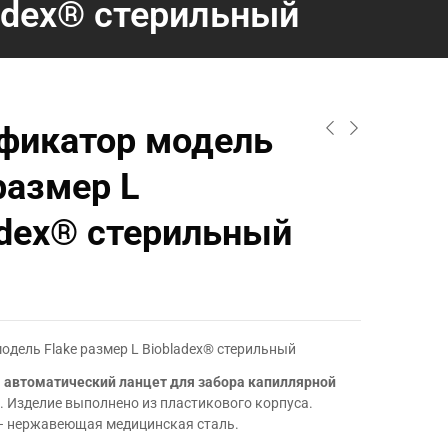
adex® стерильный
фикатор модель
размер L
adex® стерильный
дель Flake размер L Biobladex® стерильный
–
автоматический ланцет для забора капиллярной
. Изделие выполнено из пластикового корпуса.
– нержавеющая медицинская сталь.