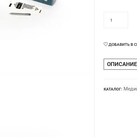
Количество
товара
Скарификатор
модель
Flake
ДОБАВИТЬ В 
размер
L
ОПИСАНИЕ
Biobladex®
стерильный
Меди
КАТАЛОГ: