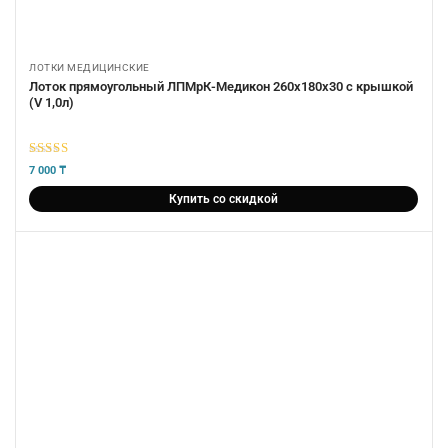
ЛОТКИ МЕДИЦИНСКИЕ
Лоток прямоугольный ЛПМрК-Медикон 260х180х30 с крышкой
(V 1,0л)
5
из 5
7 000
₸
Купить со скидкой