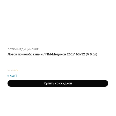
ЛОТКИ МЕДИЦИНСКИЕ
Лоток почкообразный ЛПМ-Медикон 260х160х32 (V 0,5л)
5
из 5
2 450
₸
Купить со скидкой