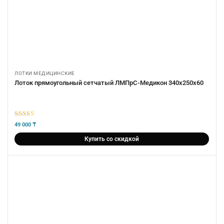
ЛОТКИ МЕДИЦИНСКИЕ
Лоток прямоугольный сетчатый ЛМПрС-Медикон 340х250х60
5
из 5
49 000
₸
Купить со скидкой