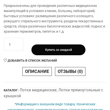
Предназначены для проведения различных медицинских
манипуляций в условиях клиник, больниц, лабораторий,
бытовых условиях: размещения различного колющего,
режущего стерильного инструмента; раздачи лекарственных
средств; сбора различных биологических жидкостей; поднос и
хранение термометров, пипеток и т.д.
Количество
товара
Купить со скидкой
Лоток
прямоугольный
ДОБАВИТЬ В СПИСОК ЖЕЛАНИЙ
ЛПМрК-
Медикон
ОПИСАНИЕ
ОТЗЫВЫ (0)
300х220х30
с
крышкой
Лотки медицинские
Лотки прямоугольные с
КАТАЛОГ:
,
(V
крышкой
1,5л)
*Информация о внешнем виде товара, технических
характеристиках, комплекте поставки, стране изготовления