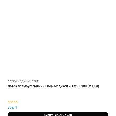
ЛОТКИ МЕДИЦИНСКИЕ
Лоток прямоугольный ЛПМр-Медикон 260х180х30 (V 1,0л)
5
из 5
2 750
₸
Купить со скидкой