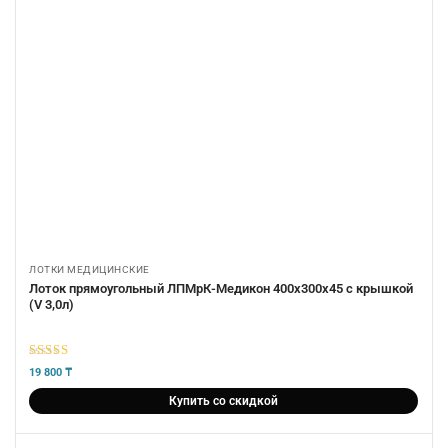
ЛОТКИ МЕДИЦИНСКИЕ
Лоток прямоугольный ЛПМрК-Медикон 400х300х45 с крышкой
(V 3,0л)
5
из 5
19 800
₸
Купить со скидкой