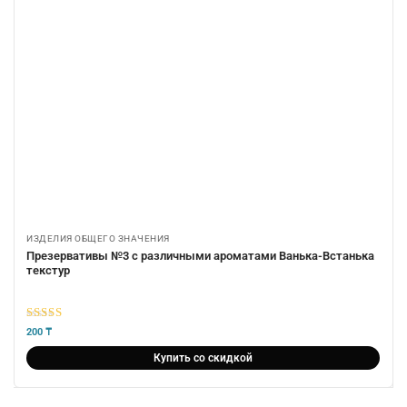
ИЗДЕЛИЯ ОБЩЕГО ЗНАЧЕНИЯ
Презервативы №3 с различными ароматами Ванька-Встанька
текстур
5
из 5
200
₸
Купить со скидкой