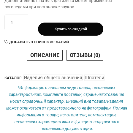
Дополнительно шпатель для языка может применятся
логопедами при постановке звуков.
Количество
товара
Купить со скидкой
Шпатель
для
ДОБАВИТЬ В СПИСОК ЖЕЛАНИЙ
языка
ШП-180
ОПИСАНИЕ
ОТЗЫВЫ (0)
мм
(180х18
мм)
Изделия общего значения
Шпатели
КАТАЛОГ:
,
*Информация о внешнем виде товара, технических
характеристиках, комплекте поставки, стране изготовления
носит справочный характер. Внешний вид товара/изделия
может отличаться от представленного на фотографии. Полная
информация о товаре, изготовителе, комплектации,
технических характеристиках и функциях содержится в
технической документации.