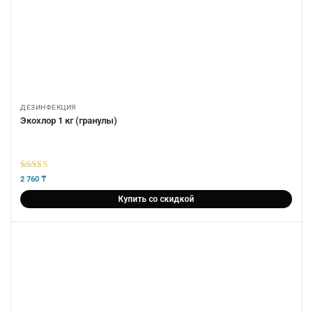
ДЕЗИНФЕКЦИЯ
Экохлор 1 кг (гранулы)
5
из 5
2 760
₸
Купить со скидкой