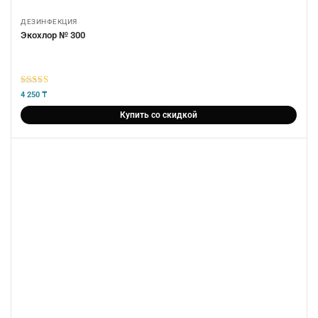
ДЕЗИНФЕКЦИЯ
Экохлор № 300
5
из 5
4 250
₸
Купить со скидкой