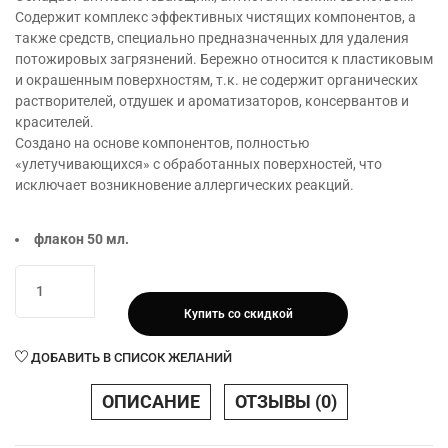
Содержит комплекс эффективных чистящих компонентов, а
также средств, специально предназначенных для удаления
потожировых загрязнений. Бережно относится к пластиковым
и окрашенным поверхностям, т.к. не содержит органических
растворителей, отдушек и ароматизаторов, консервантов и
красителей.
Создано на основе компонентов, полностью
«улетучивающихся» с обработанных поверхностей, что
исключает возникновение аллергических реакций.
флакон 50 мл.
Количество
товара
Купить со скидкой
Средство
для
ДОБАВИТЬ В СПИСОК ЖЕЛАНИЙ
очистки
линз
ОПИСАНИЕ
ОТЗЫВЫ (0)
и
очковых