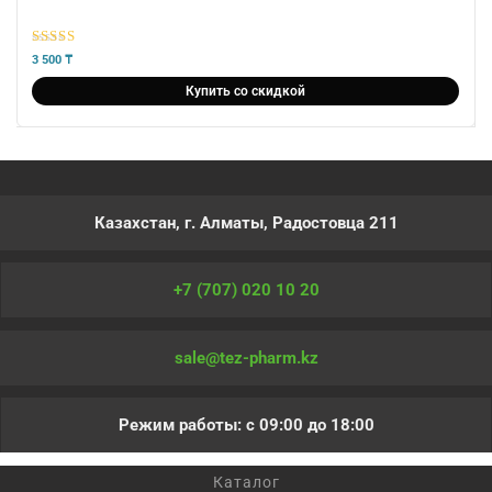
5
из 5
3 500
₸
Купить со скидкой
Казахстан, г. Алматы, Радостовца 211
+7 (707) 020 10 20
sale@tez-pharm.kz
Режим работы: с 09:00 до 18:00
Каталог