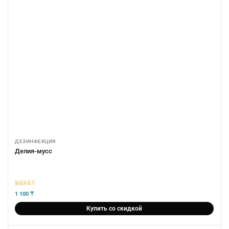
ДЕЗИНФЕКЦИЯ
Делия-мусс
5
из 5
1 100
₸
Купить со скидкой