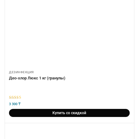
ДЕЗИНФЕКЦИЯ
Део-хлор Люкс 1 кг (гранулы)
5
из 5
3 300
₸
Купить со скидкой