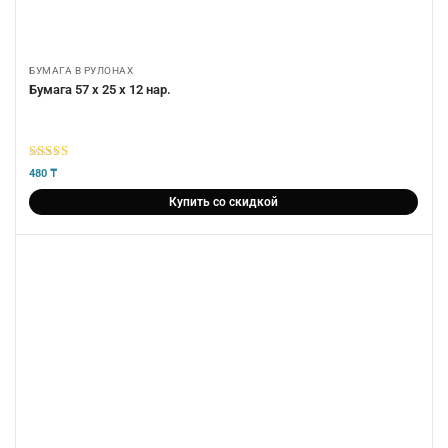
БУМАГА В РУЛОНАХ
Бумага 57 х 25 х 12 нар.
5
из 5
480
₸
Купить со скидкой