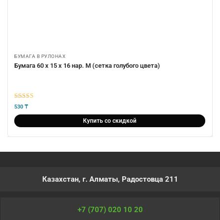
БУМАГА В РУЛОНАХ
Бумага 60 х 15 х 16 нар. М (сетка голубого цвета)
5
из 5
530
₸
Купить со скидкой
Казахстан, г. Алматы, Радостовца 211
+7 (707) 020 10 20