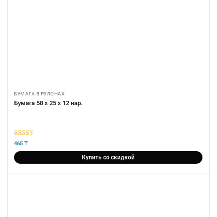
БУМАГА В РУЛОНАХ
Бумага 58 х 25 х 12 нар.
5
из 5
465
₸
Купить со скидкой