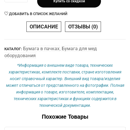
Купить со скидкой
Бумага
215
ДОБАВИТЬ В СПИСОК ЖЕЛАНИЙ
х
280
ОПИСАНИЕ
ОТЗЫВЫ (0)
х
150
М
Бумага в пачках
Бумага для мед
КАТАЛОГ:
,
(с
оборудования
меткой)
плотн.
*Информация о внешнем виде товара, технических
70
характеристиках, комплекте поставки, стране изготовления
г/
носит справочный характер. Внешний вид товара/изделия
м2
может отличаться от представленного на фотографии. Полная
информация о товаре, изготовителе, комплектации,
технических характеристиках и функциях содержится в
технической документации.
Похожие Товары