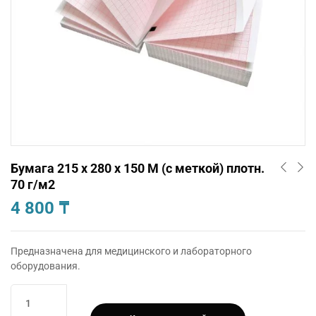
Бумага 215 х 280 х 150 М (с меткой) плотн.
70 г/м2
4 800
₸
Предназначена для медицинского и лабораторного
оборудования.
Количество
товара