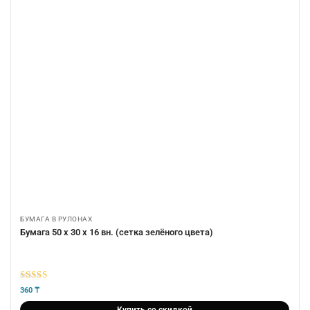
БУМАГА В РУЛОНАХ
Бумага 50 х 30 х 16 вн. (сетка зелёного цвета)
5
из 5
360
₸
Купить со скидкой