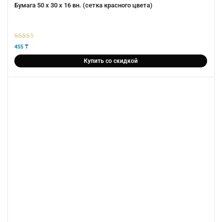
Бумага 50 х 30 х 16 вн. (сетка красного цвета)
5
из 5
455
₸
Купить со скидкой